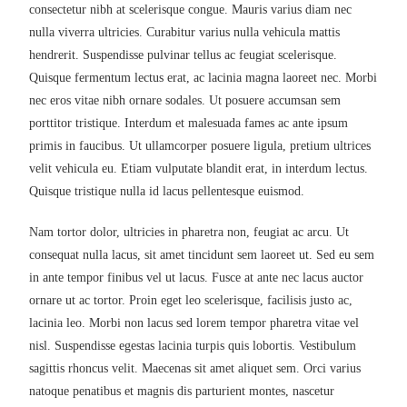
consectetur nibh at scelerisque congue. Mauris varius diam nec
nulla viverra ultricies. Curabitur varius nulla vehicula mattis
hendrerit. Suspendisse pulvinar tellus ac feugiat scelerisque.
Quisque fermentum lectus erat, ac lacinia magna laoreet nec. Morbi
nec eros vitae nibh ornare sodales. Ut posuere accumsan sem
porttitor tristique. Interdum et malesuada fames ac ante ipsum
primis in faucibus. Ut ullamcorper posuere ligula, pretium ultrices
velit vehicula eu. Etiam vulputate blandit erat, in interdum lectus.
Quisque tristique nulla id lacus pellentesque euismod.
Nam tortor dolor, ultricies in pharetra non, feugiat ac arcu. Ut
consequat nulla lacus, sit amet tincidunt sem laoreet ut. Sed eu sem
in ante tempor finibus vel ut lacus. Fusce at ante nec lacus auctor
ornare ut ac tortor. Proin eget leo scelerisque, facilisis justo ac,
lacinia leo. Morbi non lacus sed lorem tempor pharetra vitae vel
nisl. Suspendisse egestas lacinia turpis quis lobortis. Vestibulum
sagittis rhoncus velit. Maecenas sit amet aliquet sem. Orci varius
natoque penatibus et magnis dis parturient montes, nascetur