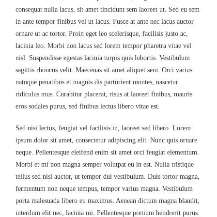
consequat nulla lacus, sit amet tincidunt sem laoreet ut. Sed eu sem
in ante tempor finibus vel ut lacus. Fusce at ante nec lacus auctor
ornare ut ac tortor. Proin eget leo scelerisque, facilisis justo ac,
lacinia leo. Morbi non lacus sed lorem tempor pharetra vitae vel
nisl. Suspendisse egestas lacinia turpis quis lobortis. Vestibulum
sagittis rhoncus velit. Maecenas sit amet aliquet sem. Orci varius
natoque penatibus et magnis dis parturient montes, nascetur
ridiculus mus. Curabitur placerat, risus at laoreet finibus, mauris
eros sodales purus, sed finibus lectus libero vitae est.
Sed nisi lectus, feugiat vel facilisis in, laoreet sed libero. Lorem
ipsum dolor sit amet, consectetur adipiscing elit. Nunc quis ornare
neque. Pellentesque eleifend enim sit amet orci feugiat elementum.
Morbi et mi non magna semper volutpat eu in est. Nulla tristique
tellus sed nisl auctor, ut tempor dui vestibulum. Duis tortor magna,
fermentum non neque tempus, tempor varius magna. Vestibulum
porta malesuada libero eu maximus. Aenean dictum magna blandit,
interdum elit nec, lacinia mi. Pellentesque pretium hendrerit purus.